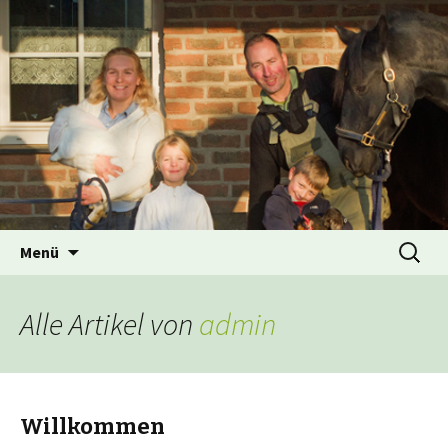
Bauer Bachhausen – Landwirtschaftlicher
Betrieb – Hofladen – Reitanlage
Bauer Bachhausen –
Landwirtschaftlicher Betrieb
– Hofladen – Reitanlage
Zum Inhalt springen
Suchen
Menü
nach:
Alle Artikel von
admin
Willkommen